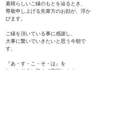
素晴らしいご縁のもとを辿るとき、
尊敬申し上げる先輩方のお顔が、浮か
びます。
ご縁を頂いている事に感謝し、
大事に繋いでいきたいと思う今朝で
す。
『あ・す・こ・そ・は』を
しっかり心に留めて実践します。
今日も喜びいっぱいの
一日でありますように！
村山順子
元気の一言バックナンバー