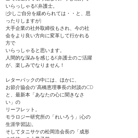
いらっしゃるK弁護士。
(少しご自分を緩められては・・と、思
ったりしますが)
大手企業の社外取締役もされ、今の社
会をより良い方向に変革して行かれる
方で
いらっしゃると思います。
人間的な深みを感じるK弁護士のご活躍
が、楽しみでなりません！
レターパックの中には、ほかに、
お節介協会の“高橋恵理事長の対談のCD
と、最新本「あなたの心に聞きなさ
い」の
リーフレット。
モラロジー研究所の「れいろう」(心の
生涯学習誌)。
そしてタニサケの松岡浩会長の「成形