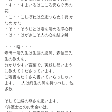
・す・・すまいるはこころ安らぐ天の
花
・こ・・こしぼねは立志つらぬく要(か
なめ)かな
・そ・・そうじとは場を清める浄心行
・は・・はがきこそ人の心を結ぶ鍵
・・・略・・・
寺田一清先生は生涯の恩師、森信三先
生の教えを、
分かりやすい言葉で、実践し易いよう
に教えてくださっています。
ご著書もたくさん書いていらっしゃい
ます。(「人は終生の師を持つべし」他
多数)
そしてご縁の尊さを思います。
K弁護士とのお出会いは、