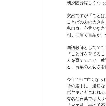
朝夕随分涼しくなっ
突然ですが「ことば
ことばの力の大きさ
私自身、心豊かな言
相手に届く言葉が、
国語教師として52年
『ことばを育てるこ
人を育てること　教
と、言葉の大切さを
今年2月に亡くなら
その選手に、適切な
ボヤキとも言われる
有名な言葉では大リ
「マァ君、神の子不