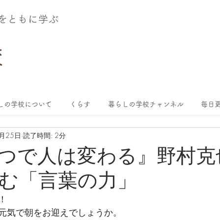
術をともに学ぶ
しの学校について
くらす
暮らしの学校チャンネル
毎日更
9月25日
読了時間: 2分
一つで人は変わる』野村
む「言葉の力」
！
元気で朝をお迎えでしょうか。