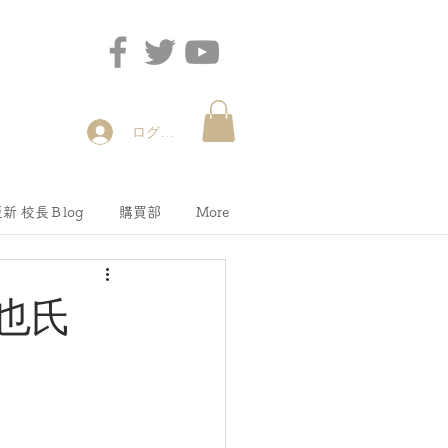
ログイン
新 校長Ｂlog
購買部
More
克也氏