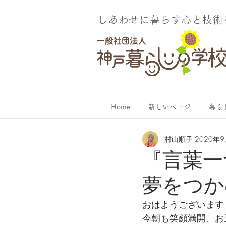
しあわせに暮らす​心と技
Home
新しいページ
暮ら
村山順子
2020年
『言葉
夢をつか
おはようございます
今朝も笑顔満開、お