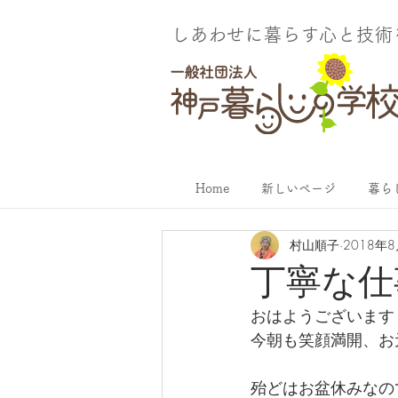
しあわせに暮らす​心と技
Home
新しいページ
暮ら
村山順子
2018年
丁寧な仕
おはようございます
今朝も笑顔満開、お
殆どはお盆休みなの