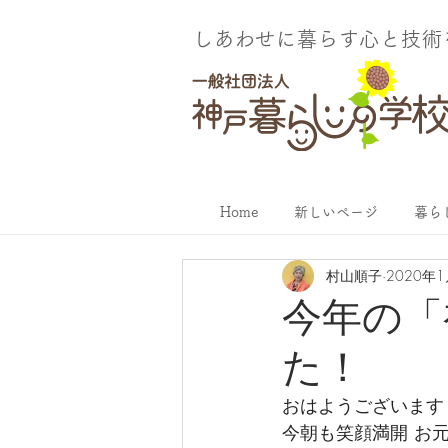
しあわせに暮らす​心と技
Home
新しいページ
暮ら
村山順子
2020年
今年の「
た！
おはようございます
今朝も笑顔満開 お