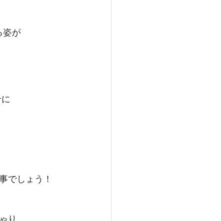
る姿が
せに
事でしょう！
ゃり