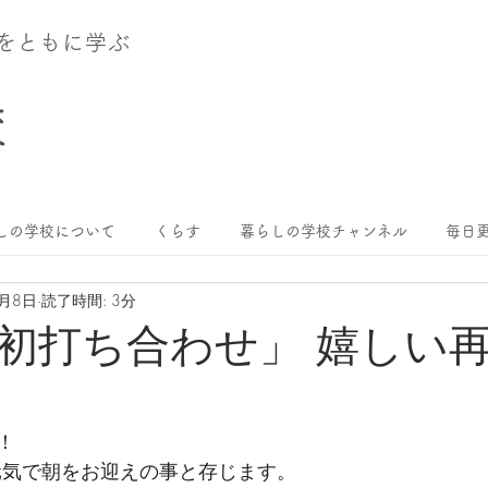
術をともに学ぶ
しの学校について
くらす
暮らしの学校チャンネル
毎日更
1月8日
読了時間: 3分
初打ち合わせ」 嬉しい
！
元気で朝をお迎えの事と存じます。