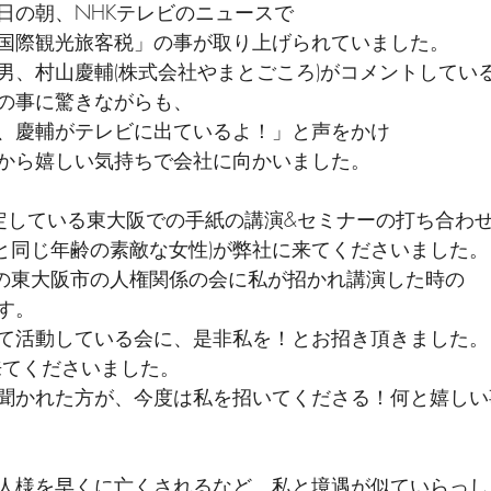
日の朝、NHKテレビのニュースで
国際観光旅客税」の事が取り上げられていました。
男、村山慶輔(株式会社やまとごころ)がコメントしてい
の事に驚きながらも、
、慶輔がテレビに出ているよ！」と声をかけ
から嬉しい気持ちで会社に向かいました。
定している東大阪での手紙の講演&セミナーの打ち合わ
夫と同じ年齢の素敵な女性)が弊社に来てくださいました。
前の東大阪市の人権関係の会に私が招かれ講演した時の
す。
て活動している会に、是非私を！とお招き頂きました。
来てくださいました。
聞かれた方が、今度は私を招いてくださる！何と嬉しい
人様を早くに亡くされるなど、私と境遇が似ていらっし