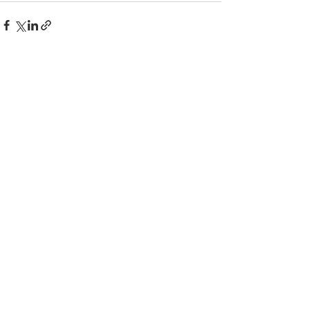
最新記事
すべて表示