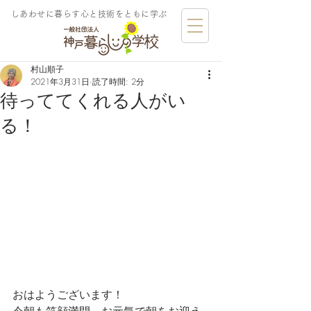
しあわせに暮らす​心と技術をともに学ぶ
村山順子
2021年3月31日
読了時間: 2分
待っててくれる人がい
る！
おはようございます！