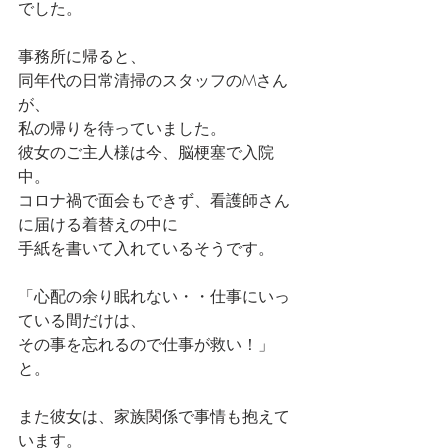
でした。
事務所に帰ると、
同年代の日常清掃のスタッフのMさん
が、
私の帰りを待っていました。
彼女のご主人様は今、脳梗塞で入院
中。
コロナ禍で面会もできず、看護師さん
に届ける着替えの中に
手紙を書いて入れているそうです。
「心配の余り眠れない・・仕事にいっ
ている間だけは、
その事を忘れるので仕事が救い！」
と。
また彼女は、家族関係で事情も抱えて
います。