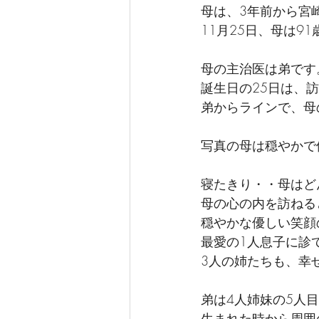
母は、3年前から宮
11月25日、母は9
母の主治医は弟です
誕生日の25日は、
弟からラインで、母
写真の母は穏やかで
寝たきり・・母はど
母の心の内を訪ねる
穏やかな優しい笑顔
最愛の1人息子に診
3人の姉たちも、幸
弟は4人姉妹の5人
生まれた時から周囲