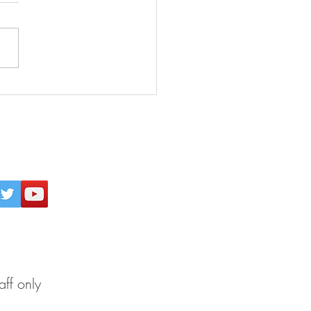
26年8月5日 『強烈な願
 必ず実現する』(田中真
パワー日めくり／ぱるす
)
inogakkou
All Rights Reserved.
aff only