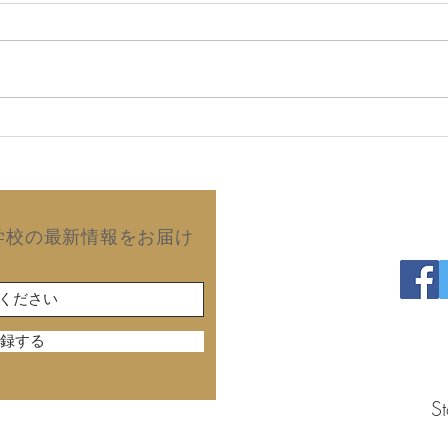
2026年8月6日 故郷の同窓
20
会で再会した友人から届いた
望は
手紙！ (拙著の読後感)
澄の
出版
Copyright©2019 Kurash
学校の最新情報をお届け
録する
St