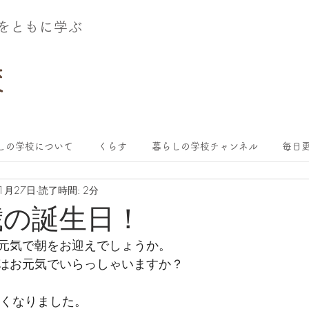
術をともに学ぶ
しの学校について
くらす
暮らしの学校チャンネル
毎日更
11月27日
読了時間: 2分
歳の誕生日！
元気で朝をお迎えでしょうか。
はお元気でいらっしゃいますか？
亡くなりました。