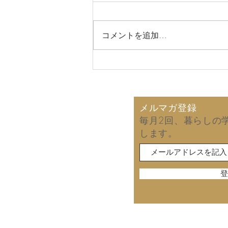
コメントを追加…
2026年8月7日 娘との一泊
旅行！
メルマガ登録
毎月2回、暮らしの
します。
登