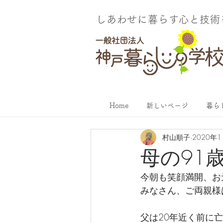
しあわせに暮らす​心と技
Home
新しいページ
暮ら
村山順子
2020年
母の91
今朝も笑顔満開、お
みなさん、ご両親様
父は20年近く前に