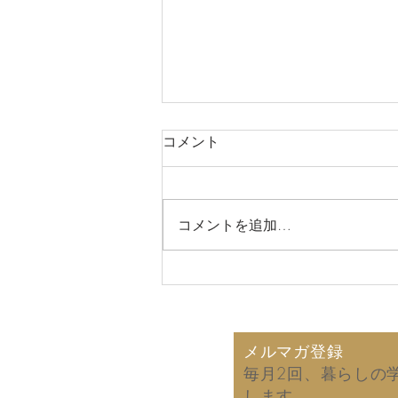
コメント
コメントを追加…
2026年8月6日 故郷の同窓
会で再会した友人から届いた
手紙！ (拙著の読後感)
メルマガ登録
毎月2回、暮らしの
します。