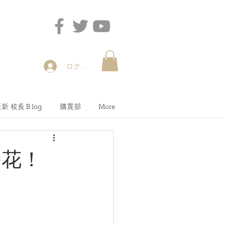
ログイン
新 校長Ｂlog
購買部
More
の花！