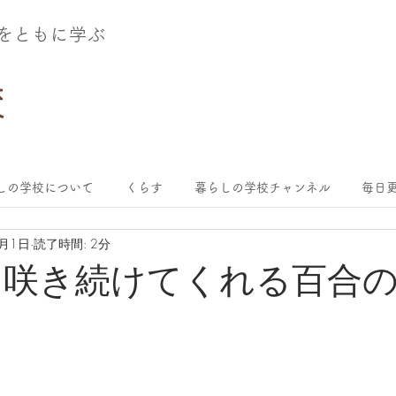
術をともに学ぶ
しの学校について
くらす
暮らしの学校チャンネル
毎日更
6月1日
読了時間: 2分
、咲き続けてくれる百合