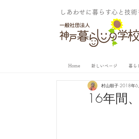
しあわせに暮らす​心と技
Home
新しいページ
暮ら
村山順子
2018年
16年間