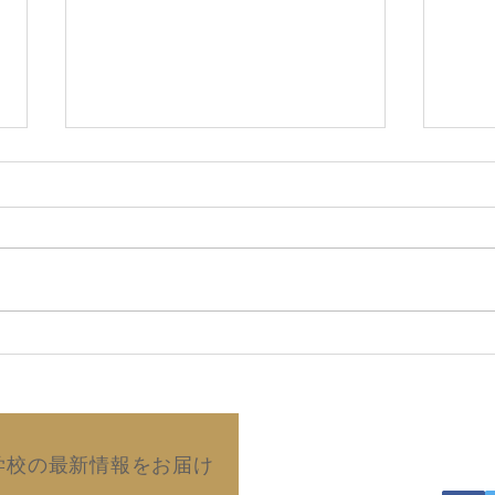
2026年8月5日 『強烈な願
20
望は 必ず実現する』(田中真
子)
澄のパワー日めくり／ぱるす
出版)
Copyright©2019 Kurash
学校の最新情報をお届け