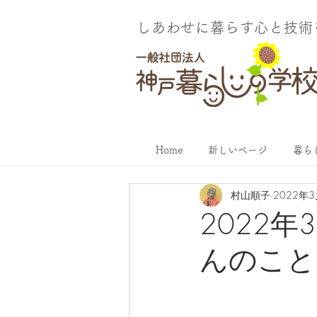
しあわせに暮らす​心と技
Home
新しいページ
暮ら
村山順子
2022年
2022
んのこと