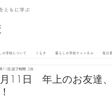
術をともに学ぶ
しの学校について
くらす
暮らしの学校チャンネル
毎日更
3月11日
読了時間: 2分
年3月11日 年上のお友達
！