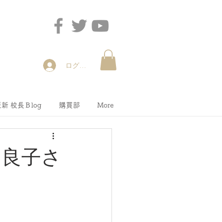
ログイン
新 校長Ｂlog
購買部
More
、良子さ