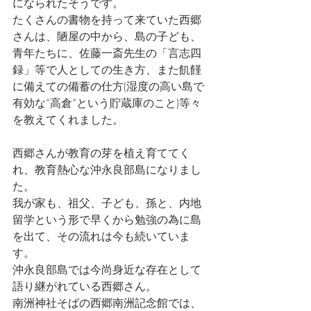
になられたそうです。
たくさんの書物を持って来ていた西郷
さんは、陋屋の中から、島の子ども、
青年たちに、佐藤一斎先生の「言志四
録」等で人としての生き方、また飢饉
に備えての備蓄の仕方(湿度の高い島で
有効な“高倉“という貯蔵庫のこと)等々
を教えてくれました。
西郷さんが教育の芽を植え育ててく
れ、教育熱心な沖永良部島になりまし
た。
我が家も、祖父、子ども、孫と、内地
留学という形で早くから勉強の為に島
を出て、その流れは今も続いていま
す。
沖永良部島では今尚身近な存在として
語り継がれている西郷さん。
南洲神社そばの西郷南洲記念館では、