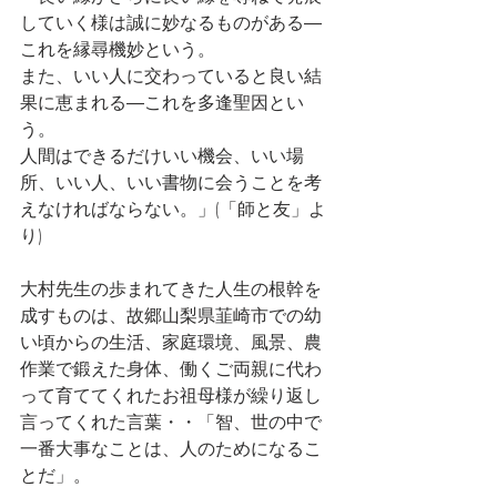
していく様は誠に妙なるものがある―
これを縁尋機妙という。
また、いい人に交わっていると良い結
果に恵まれる―これを多逢聖因とい
う。
人間はできるだけいい機会、いい場
所、いい人、いい書物に会うことを考
えなければならない。」(「師と友」よ
り)
大村先生の歩まれてきた人生の根幹を
成すものは、故郷山梨県韮崎市での幼
い頃からの生活、家庭環境、風景、農
作業で鍛えた身体、働くご両親に代わ
って育ててくれたお祖母様が繰り返し
言ってくれた言葉・・「智、世の中で
一番大事なことは、人のためになるこ
とだ」。