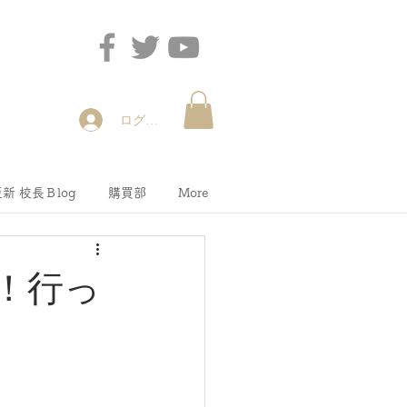
ログイン
新 校長Ｂlog
購買部
More
た！行っ