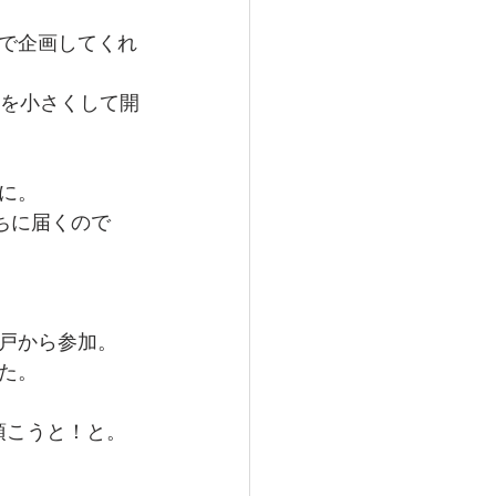
で企画してくれ
模を小さくして開
に。
ちに届くので
戸から参加。
た。
頂こうと！と。