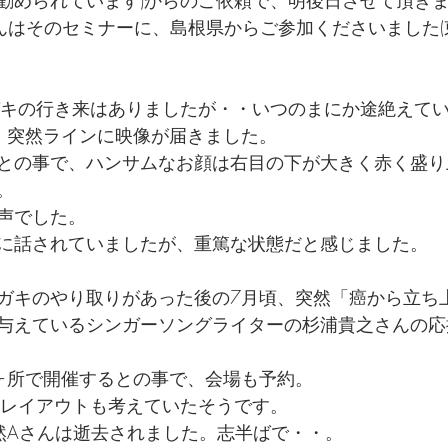
勧められています)からのご依頼で、明後日させて頂き
んはそのセミナーに、島根県からご参加くださいました(
ガキの行き来はありましたが・・いつのまにか途絶えて
、突然ラインに映像が届きました。
との事で、ハンサムなお顔は右目の下が大きく赤く盛り
。
声でした。
に話されていましたが、重篤な状態だと感じました。
ガキのやり取りがあった後の7月頃、突然「癌から立ち
与えているシンガーソングライターの杉浦貴之さんの応
ヶ所で開催するとの事で、会場も予約。
のレイアウトも考えていたそうです。
然Aさんは逝去されました。志半ばで・・。