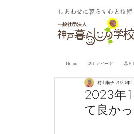
しあわせに暮らす​心と技
Home
新しいページ
暮ら
村山順子
2023年
2023
て良かっ