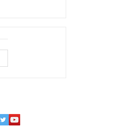
26年8月4日 父親の席(椅
を決める！
inogakkou
All Rights Reserved.