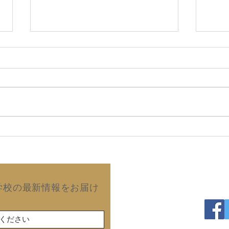
2026年8月5日 『強烈な願
20
望は 必ず実現する』(田中真
子)
澄のパワー日めくり／ぱるす
出版)
Copyright©2019 Kurash
学校の最新情報をお届け