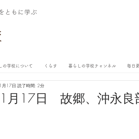
術をともに学ぶ
しの学校について
くらす
暮らしの学校チャンネル
毎日更
11月17日
読了時間: 2分
年11月17日 故郷、沖永良