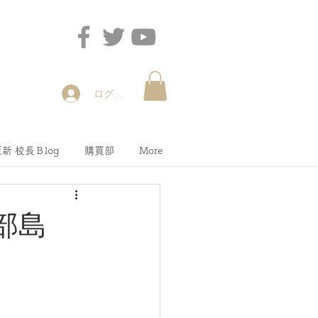
ログイン
新 校長Ｂlog
購買部
More
部島