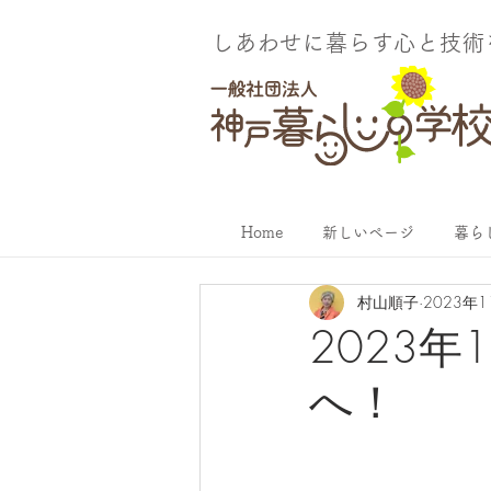
しあわせに暮らす​心と技
Home
新しいページ
暮ら
村山順子
2023年
2023
へ！