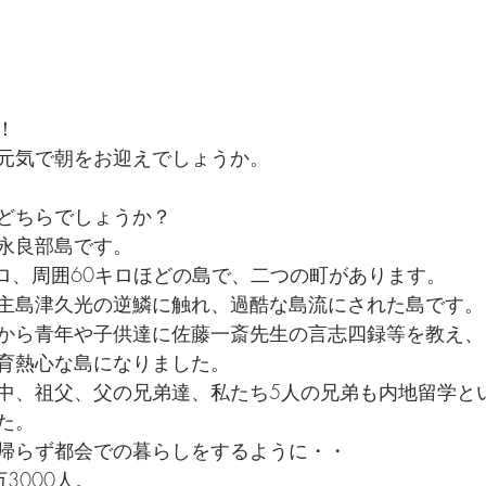
！
元気で朝をお迎えでしょうか。
どちらでしょうか？
永良部島です。
キロ、周囲60キロほどの島で、二つの町があります。
主島津久光の逆鱗に触れ、過酷な島流にされた島です。
から青年や子供達に佐藤一斎先生の言志四録等を教え、
育熱心な島になりました。
中、祖父、父の兄弟達、私たち5人の兄弟も内地留学と
た。
帰らず都会での暮らしをするように・・
3000人。