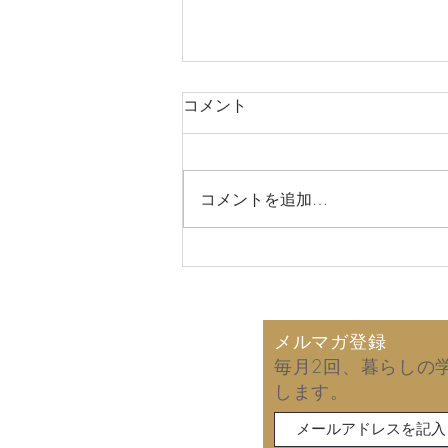
コメント
コメントを追加…
2026年8月6日 故郷の同窓
会で再会した友人から届いた
手紙！ (拙著の読後感)
メルマガ登録
毎月2回、暮らしの
します。