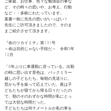
ご家庭、お仕事、色々な勉強会の事な
ど、その時々の思いや、お考え、行動
など・・多岐にわたっています。
葉書一枚に先生の想いがいっぱい！
先生にご許可頂きましたので、そのま
まご紹介させて頂きます。
『命のツカイミチ』第131号
～命は目的じゃない手段だ～　令和5年
12月
「6年ぶりに車通勤に戻っている。出勤
の時に思い出す景色は、バックミラー
越しの子どもたち。毎朝の見送りに、
窓から手を振って応えていた。夜は子
どもたちが寝てから帰る日々だったの
で、朝のそのわずかな時間が私にとっ
ては大切な時間だった。
子どもたちは何十メートルか私の車を