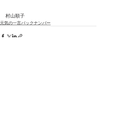
村山順子
元気の一言バックナンバー
最新記事
すべて表示