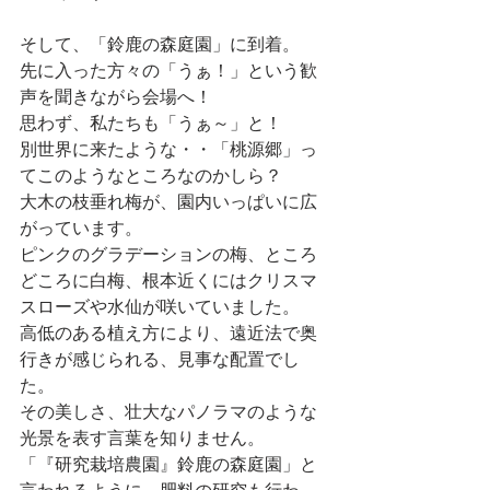
そして、「鈴鹿の森庭園」に到着。
先に入った方々の「うぁ！」という歓
声を聞きながら会場へ！
思わず、私たちも「うぁ～」と！
別世界に来たような・・「桃源郷」っ
てこのようなところなのかしら？
大木の枝垂れ梅が、園内いっぱいに広
がっています。
ピンクのグラデーションの梅、ところ
どころに白梅、根本近くにはクリスマ
スローズや水仙が咲いていました。
高低のある植え方により、遠近法で奥
行きが感じられる、見事な配置でし
た。
その美しさ、壮大なパノラマのような
光景を表す言葉を知りません。
「『研究栽培農園』鈴鹿の森庭園」と