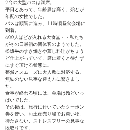
2台の大型バスは満席。
平日とあって、年齢層は高く、殆どが
年配の女性でした。
バスは順調に進み、11時頃昼食会場に
到着。
600人ほどが入れる大食堂・・私たち
がその日最初の団体客のようでした。
松坂牛のすき焼きや蒸し料理がちょう
ど仕上がっていて、席に着くと待たず
にすぐ頂ける状態に。
整然とスムーズに大人数に対応する、
無駄のない見事な迎え方に驚きまし
た。
食事が終わる頃には、会場は殆どいっ
ぱいでした。
その後は、旅行に付いていたクーポン
券を使い、お土産売り場でお買い物。
待たさない、ストレスフリーの見事な
段取りです。