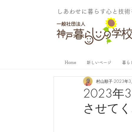
しあわせに暮らす​心と技
Home
新しいページ
暮ら
村山順子
2023年
2023
させてく