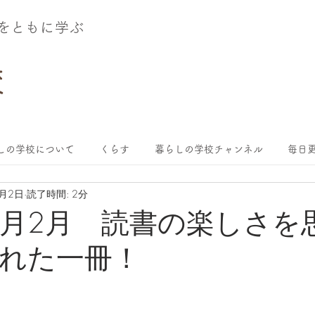
術をともに学ぶ
しの学校について
くらす
暮らしの学校チャンネル
毎日更
3月2日
読了時間: 2分
年3月2月 読書の楽しさを
れた一冊！