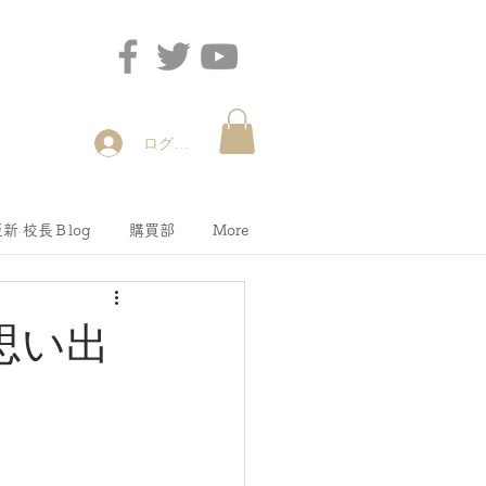
ログイン
新 校長Ｂlog
購買部
More
思い出