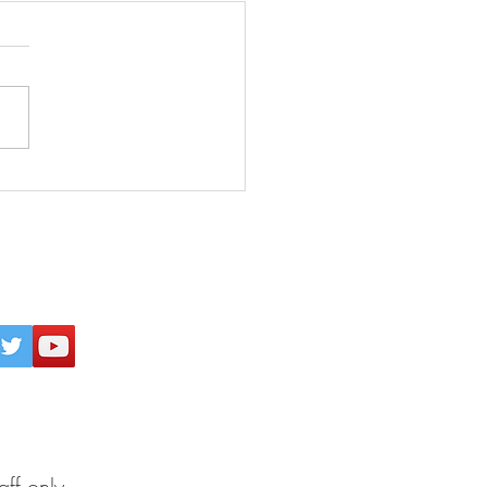
26年8月4日 父親の席(椅
を決める！
inogakkou
All Rights Reserved.
aff only