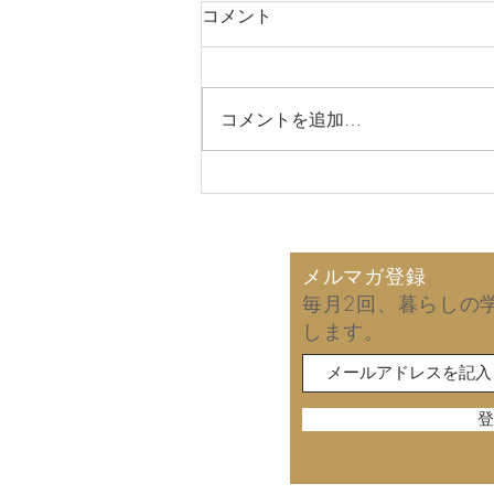
コメント
コメントを追加…
2026年8月6日 故郷の同窓
会で再会した友人から届いた
手紙！ (拙著の読後感)
メルマガ登録
毎月2回、暮らしの
します。
登