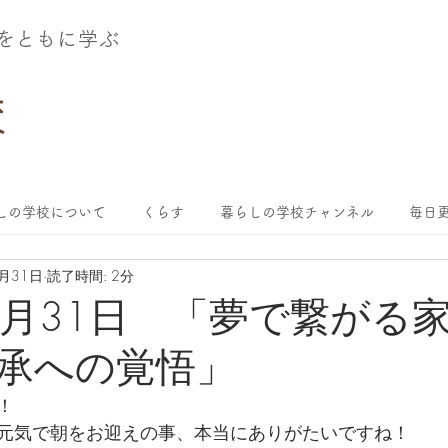
術をともに学ぶ
しの学校について
くらす
暮らしの学校チャンネル
毎日更
5月31日
読了時間: 2分
年5月31日 「夢で繋がる
承への覚悟」
！
元気で朝をお迎えの事、本当にありがたいですね！