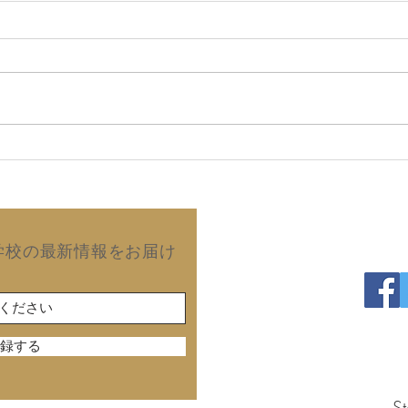
2026年8月5日 『強烈な願
20
望は 必ず実現する』(田中真
子)
澄のパワー日めくり／ぱるす
出版)
Copyright©2019 Kurash
学校の最新情報をお届け
録する
St