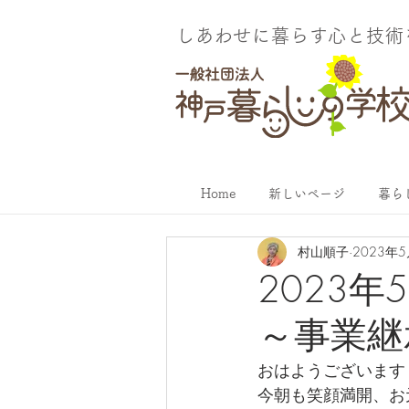
しあわせに暮らす​心と技
Home
新しいページ
暮ら
村山順子
2023年
2023
～事業継
おはようございます
今朝も笑顔満開、お