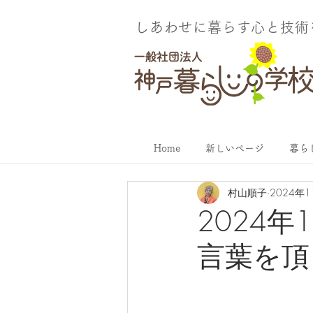
しあわせに暮らす​心と技
Home
新しいページ
暮ら
村山順子
2024年
2024
言葉を頂