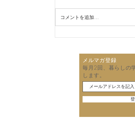
コメントを追加…
2026年8月7日 娘との一泊
旅行！
メルマガ登録
毎月2回、暮らしの
します。
登