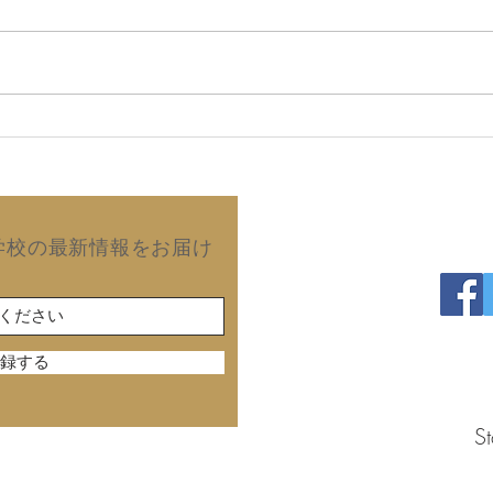
2026年8月6日 故郷の同窓
20
会で再会した友人から届いた
望は
手紙！ (拙著の読後感)
澄の
出版
Copyright©2019 Kurash
学校の最新情報をお届け
録する
St