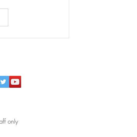
26年8月5日 『強烈な願
 必ず実現する』(田中真
パワー日めくり／ぱるす
)
inogakkou
All Rights Reserved.
aff only