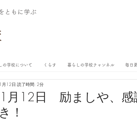
術をともに学ぶ
しの学校について
くらす
暮らしの学校チャンネル
毎日更
11月12日
読了時間: 2分
年11月12日 励ましや、
き！