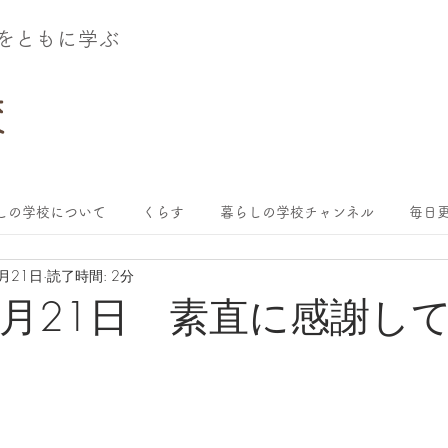
術をともに学ぶ
しの学校について
くらす
暮らしの学校チャンネル
毎日更
5月21日
読了時間: 2分
年5月21日 素直に感謝し