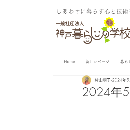
しあわせに暮らす​心と技
Home
新しいページ
暮ら
村山順子
2024年
2024