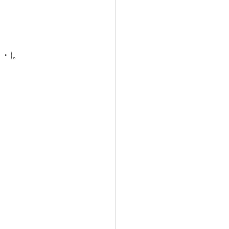
　
・)。　