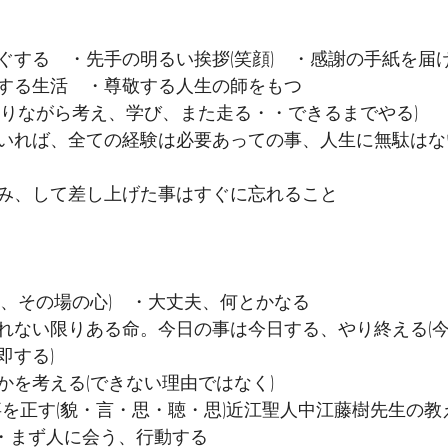
ぐする　・先手の明るい挨拶(笑顔)　・感謝の手紙を届
する生活　・尊敬する人生の師をもつ
走りながら考え、学び、また走る・・できるまでやる)　
いれば、全ての経験は必要あっての事、人生に無駄はな
み、して差し上げた事はすぐに忘れること
　
時、その場の心)　・大丈夫、何とかなる　　 
れない限りある命。今日の事は今日する、やり終える(
する)　　 
かを考える(できない理由ではなく)　　 
事を正す(貌・言・思・聴・思)近江聖人中江藤樹先生の教
 ・まず人に会う、行動する　　 