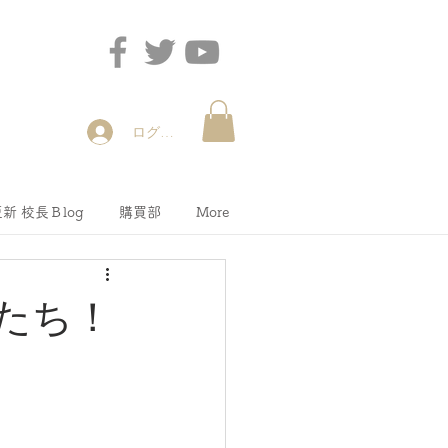
ログイン
新 校長Ｂlog
購買部
More
ばたち！