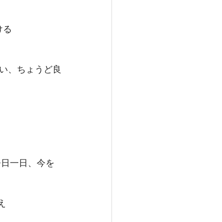
ける　
い、ちょうど良
今日一日、今を
え　　 