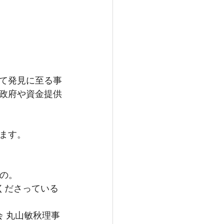
て発見に至る事
政府や資金提供
ます。
もの。
くださっている
会 丸山敏秋理事