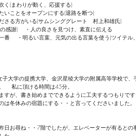
く(まわりが動く、応援する)　　 
たいことをオープンにする(退路を断つ)　
ださる方がいる(サムシンググレート　村上和雄氏)　　 
の感謝)　 ・人の良さを見つけ、素直に伝える　　 
一番　 ・明るい言葉、元気の出る言葉を使う(ツイテル
　　　　　　　　　　　　　　　　　　　　 
庫川女子大学の提携大学、金沢星稜大学の附属高等学校で、
。　 私に頂ける時間は45分。　
ますが、書き始めまでできるように工夫するつもりです
のは冬休みの宿題にする・・と言ってくださいました。
　
昨日お尋ね・・7階でしたが、エレベーターが有るとの
した。　