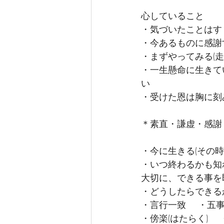
心していること　
・気づいたことはす
・今あるものに感謝
・まずやってみる(
・一生懸命に生きて
い　
・受けた恩は胸に刻
＊素直・謙虚・感謝
・今に生きる(その
・いつ終わるかも知
大切に、できる事を即
・どうしたらできる
・言行一致　 ・五
・傍楽(はたらく)　