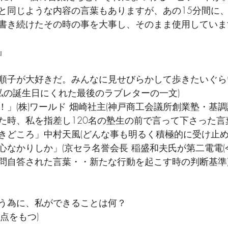
と同じような内容の言葉もありますが、あの15分間に
書き続けたその時の事を大事し、そのまま使用していま
』
順子が大好きだ。みんなに見せびらかして歩きたいぐら
私の誕生日にくれた最後のラブレターの一文)　
！」(株)ワールド 畑崎社主(神戸商工会議所創業塾・基
た時、私を指差し120名の塾生の前で言って下さった言葉
きどころ」中村天風(どんな事も明るく積極的に受け止め
なかりしか」(京セラ名誉会長 稲盛和夫氏が第二電電(今
問自答された言葉・・新たな行動を起こす時の判断基準
う為に、私ができることは何？　
点をもつ)