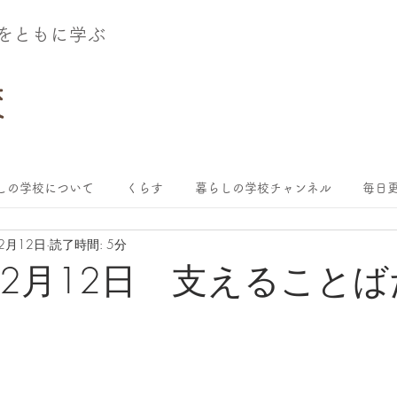
術をともに学ぶ
しの学校について
くらす
暮らしの学校チャンネル
毎日更
12月12日
読了時間: 5分
年12月12日 支えること