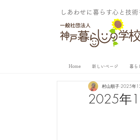
しあわせに暮らす​心と技
Home
新しいページ
暮ら
村山順子
2025年
2025