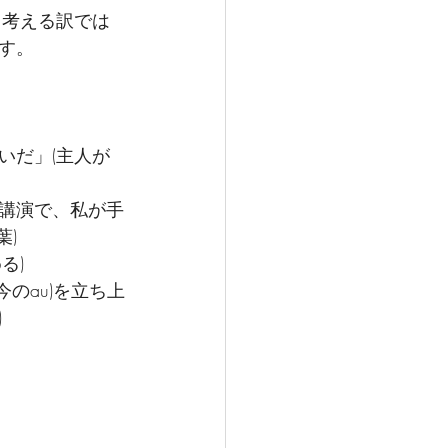
、考える訳では
す。
いだ」(主人が
調講演で、私が手
)
る)　
のau)を立ち上
)