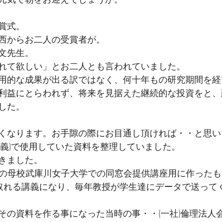
賞式。
西からお二人の受賞者が。
文先生。
れて欲しい」とお二人とも言われていました。
用的な成果が出る訳ではなく、何十年もの研究期間を経
利益にとらわれず、将来を見据えた継続的な投資をと、
した。
くなります。お手隙の際にお目通し頂ければ・・と思い
講義)で使用していた資料を整理していました。
きました。
めての母校武庫川女子大学での同窓会提供講座用に作った
取れる講義になり、毎年教授が学生達にデータで送って
その資料を作る事になった当時の事・・(一社)倫理法人