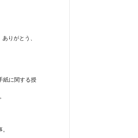
、ありがとう、
手紙に関する授
。
事。