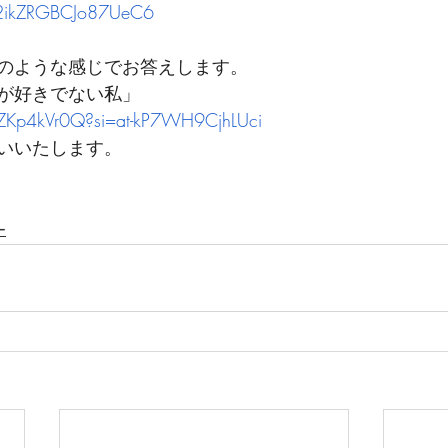
Q2ikZRGBCJo87UeC6
のような感じでお答えします。
が好きでない私」
VZKp4kVr0Q?si=at-kP7WH9CjhLUci
いいたします。
ー