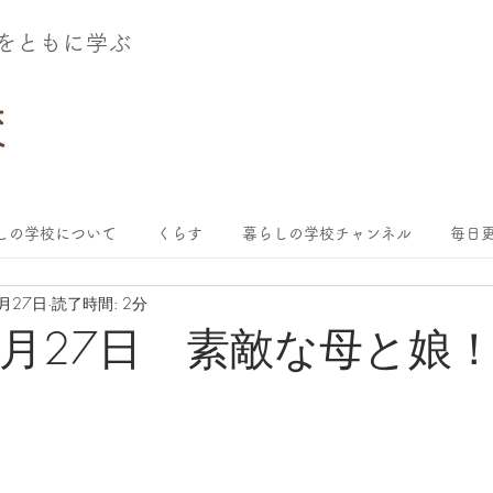
術をともに学ぶ
しの学校について
くらす
暮らしの学校チャンネル
毎日更
2月27日
読了時間: 2分
年2月27日 素敵な母と娘