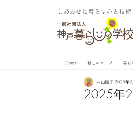
しあわせに暮らす​心と技
Home
新しいページ
暮ら
村山順子
2025年
2025