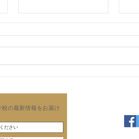
2026年8月5日 『強烈な願
20
望は 必ず実現する』(田中真
子)
澄のパワー日めくり／ぱるす
出版)
Copyright©2019 Kurash
学校の最新情報をお届け