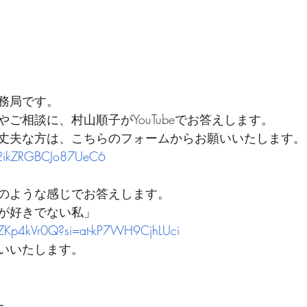
務局です。
ご相談に、村山順子がYouTubeでお答えします。
丈夫な方は、こちらのフォームからお願いいたします。
Q2ikZRGBCJo87UeC6
のような感じでお答えします。
が好きでない私」
VZKp4kVr0Q?si=at-kP7WH9CjhLUci
いいたします。
ー