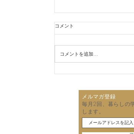
コメント
コメントを追加…
2026年8月6日 故郷の同窓
会で再会した友人から届いた
手紙！ (拙著の読後感)
メルマガ登録
毎月2回、暮らしの
します。