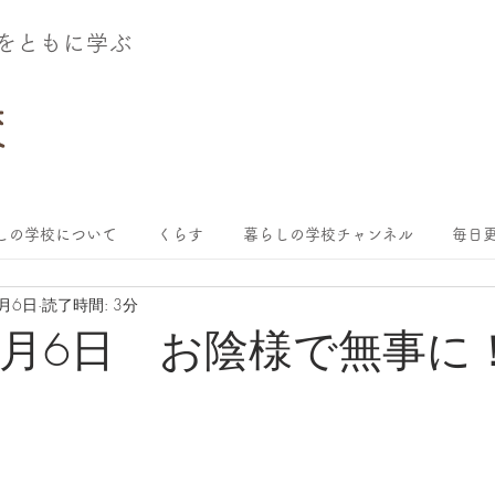
術をともに学ぶ
しの学校について
くらす
暮らしの学校チャンネル
毎日更
3月6日
読了時間: 3分
年3月6日 お陰様で無事に