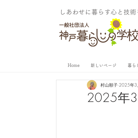
しあわせに暮らす​心と技
Home
新しいページ
暮ら
村山順子
2025年
2025