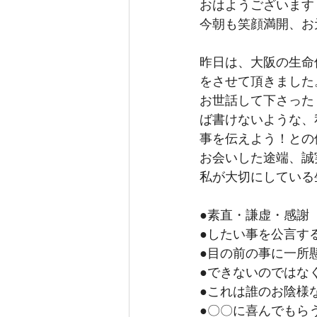
おはようございます
今朝も笑顔満開、お
昨日は、大阪の生命保
をさせて頂きました
お世話して下さった
ば書けないような、
事を伝えよう！との
お会いした途端、誠
私が大切にしている
●素直・謙虚・感謝
●したい事を公言す
●目の前の事に一所
●できないのではな
●これは誰のお陰様
●〇〇に喜んでもら