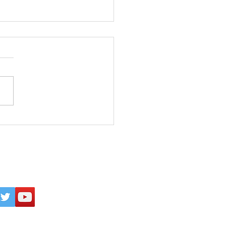
26年8月4日 父親の席(椅
を決める！
inogakkou
All Rights Reserved.