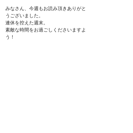
みなさん、今週もお読み頂きありがと
うございました。
連休を控えた週末。
素敵な時間をお過ごしくださいますよ
う！
村山順子
【お知らせ】
神戸暮らしの学校事務局です。
皆様からのメッセージやご相談に、村
山順子がYouTubeでお答えします。
内容を読まれても大丈夫な方は、こち
らのフォームからお願いいたします。
https://forms.gle/Q2ikZRGBCJo87UeC6