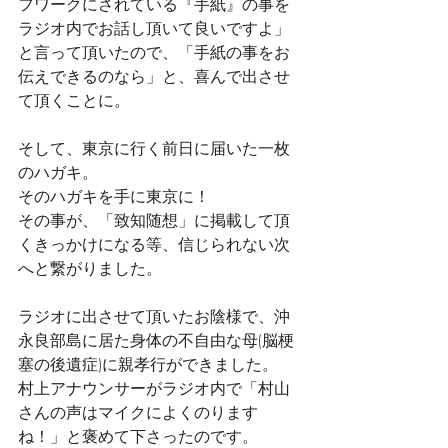
フワークにされている『手紙』の事を
ラジオ内でお話し頂いて良いですよ」
と言って頂いたので、「手紙の事をお
伝えできるのなら」と、喜んで出させ
て頂くことに。
そして、東京に行く前日に届いた一枚
のハガキ。
そのハガキを手に東京に！　
その事が、「致知随想」に掲載して頂
くきっかけになる等、信じられない次
へと繋がりました。
ラジオに出させて頂いたお陰様で、沖
永良部島に居た身体の不自由な母(脳梗
塞の後遺症)に親孝行ができました。
村上アナウンサーがラジオ内で「村山
さんの声はマイクによくのります
ね！」と褒めて下さったのです。