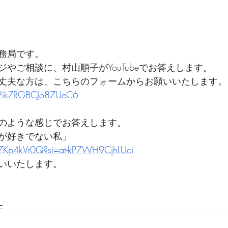
務局です。
やご相談に、村山順子がYouTubeでお答えします。
丈夫な方は、こちらのフォームからお願いいたします。
Q2ikZRGBCJo87UeC6
のような感じでお答えします。
が好きでない私」
VZKp4kVr0Q?si=at-kP7WH9CjhLUci
いいたします。
ー