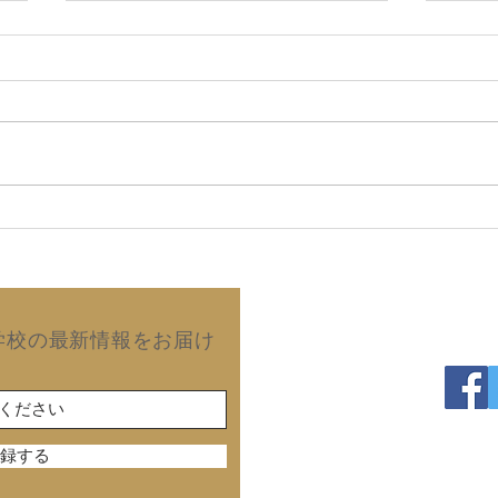
2026年8月6日 故郷の同窓
20
会で再会した友人から届いた
望は
手紙！ (拙著の読後感)
澄の
出版
Copyright©2019 Kurash
学校の最新情報をお届け
録する