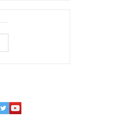
26年8月5日 『強烈な願
 必ず実現する』(田中真
パワー日めくり／ぱるす
)
inogakkou
All Rights Reserved.