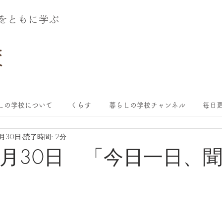
術をともに学ぶ
しの学校について
くらす
暮らしの学校チャンネル
毎日更
7月30日
読了時間: 2分
年7月30日 「今日一日、