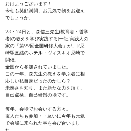
おはようございます！
今朝も笑顔満開、お元気で朝をお迎え
でしょうか。
23・24日と、森信三先生(教育者・哲学
者)の教えを学び実践する(一社)実践人の
家の「第99回全国研修大会」が、JR尼
崎駅直結のホテル・ヴィスキオ尼崎で
開催。
全国から参加されていました。
この一年、森先生の教えを学ぶ者に相
応しい私自身だったのかしら？
未熟さを知り、また新たな力を頂く、 
自己点検、自己研鑽の場です。
毎年、会場でお会いする方々。
友人たちも参加・・互いに今年も元気
で会場に来られた事を喜び合いまし
た。