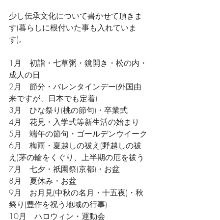
少し伝承文化について書かせて頂きま
す(暮らしに根付いた事も入れていま
す)。
1月　初詣・七草粥・鏡開き・松の内・
成人の日
2月　節分・バレンタインデー(外国由
来ですが、日本でも定着)
3月　ひな祭り(桃の節句)・卒業式
4月　花見・入学式等新生活の始まり
5月　端午の節句・ゴールデンウイーク
6月　梅雨・夏越しの祓え(野越しの祓
え)茅の輪をくぐり、上半期の厄を祓う
7月　七夕・祇園祭(京都)・お盆
8月　夏休み・お盆
9月　お月見(中秋の名月・十五夜)・秋
祭り(豊作を祝う地域の行事)
10月　ハロウィン・運動会