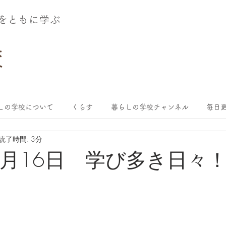
術をともに学ぶ
しの学校について
くらす
暮らしの学校チャンネル
毎日更
読了時間: 3分
年2月16日 学び多き日々