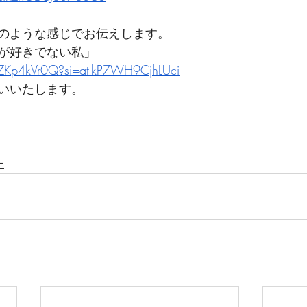
のような感じでお伝えします。
が好きでない私」
VZKp4kVr0Q?si=at-kP7WH9CjhLUci
いいたします。
ー