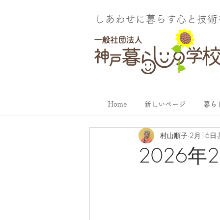
しあわせに暮らす​心と技
Home
新しいページ
暮ら
村山順子
2月16日
2026