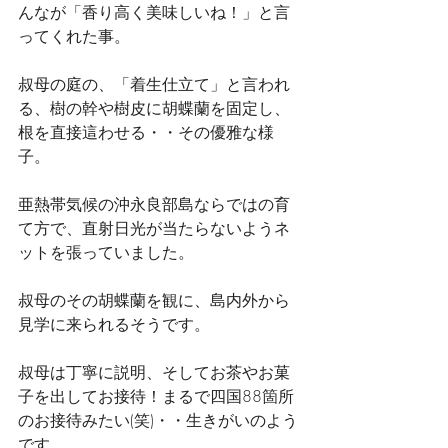
んなが「香り高く美味しいね！」と言
ってくれた事。
叔母の庭の、「着生仕立て」と言われ
る、樹の幹や樹皮に胡蝶蘭を固定し、
根を直接這わせる・・その優雅な様
子。
亜熱帯気候の沖永良部島ならではの育
て方で、直射日光が当たらないようネ
ットを張っていました。
叔母のその胡蝶蘭を観に、島内外から
見学に来られるそうです。
叔母は丁寧に説明、そしてお茶やお菓
子を出してお接待！まるで四国88箇所
のお接待みたい(笑)・・生きがいのよう
です。