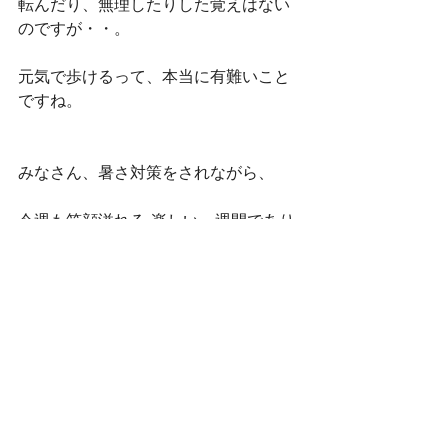
転んだり、無理したりした覚えはない
のですが・・。
元気で歩けるって、本当に有難いこと
ですね。
みなさん、暑さ対策をされながら、
今週も笑顔溢れる 楽しい一週間であり
ますよう！
村山順子
元気の一言バックナンバー