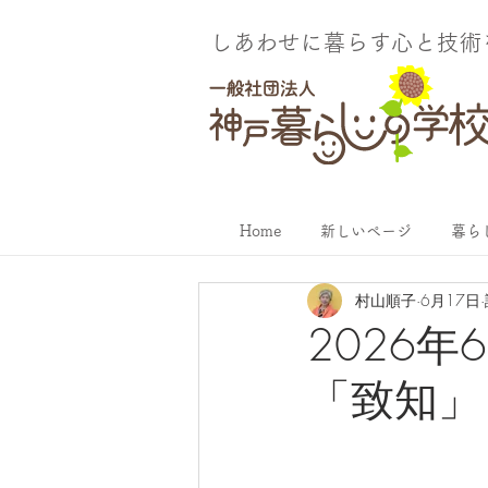
しあわせに暮らす​心と技
Home
新しいページ
暮ら
村山順子
6月17日
2026
「致知」