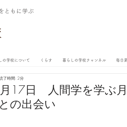
術をともに学ぶ
しの学校について
くらす
暮らしの学校チャンネル
毎日更
読了時間: 2分
年6月17日 人間学を学ぶ
との出会い