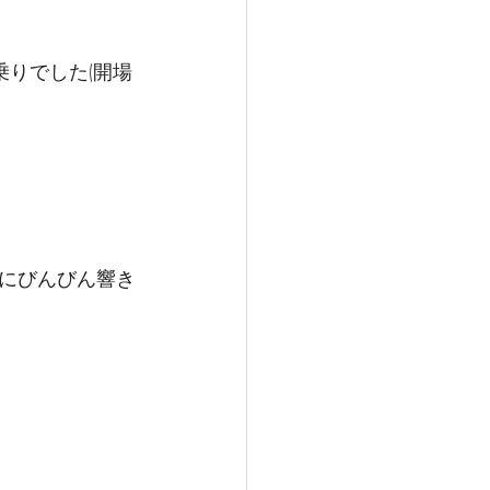
りでした(開場
にびんびん響き