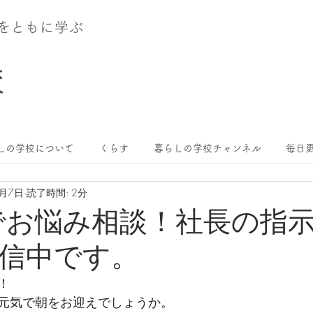
術をともに学ぶ
しの学校について
くらす
暮らしの学校チャンネル
毎日更
9月7日
読了時間: 2分
ubeでお悩み相談！社長の指
信中です。
！
元気で朝をお迎えでしょうか。