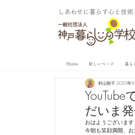
しあわせに暮らす​心と技
Home
新しいページ
暮ら
村山順子
2020年
YouT
だいま発
おはようございます
今朝も笑顔満開、お