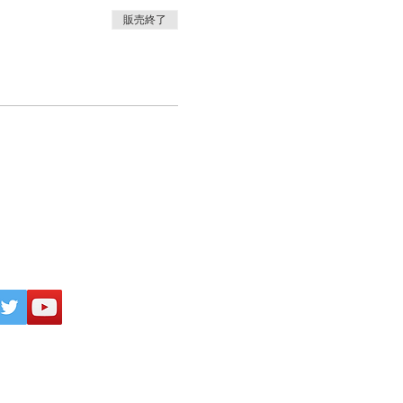
販売終了
inogakkou
All Rights Reserved.