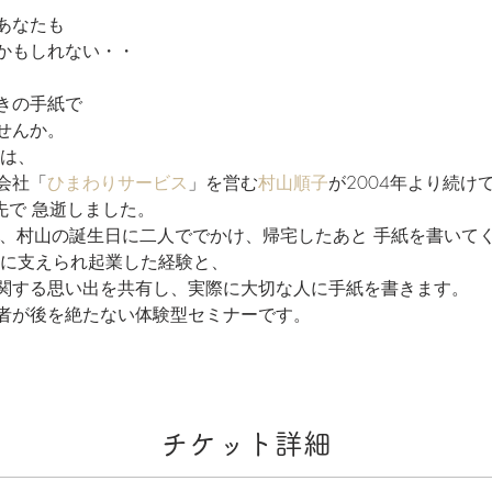
なたも

かもしれない・・

の手紙で

せんか。 
ーは、
会社「
ひまわりサービス
」を営む
村山順子
が2004年より続け
先で 急逝しました。
前、村山の誕生日に二人ででかけ、帰宅したあと 手紙を書いて
に支えられ起業した経験と、 
関する思い出を共有し、実際に大切な人に手紙を書きます。
者が後を絶たない体験型セミナーです。
チケット詳細