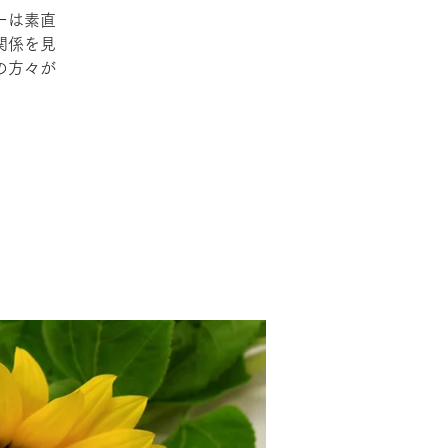
ーは素直
関係を見
の方々が