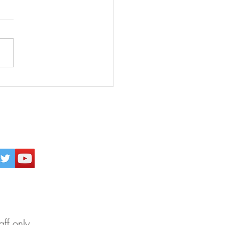
26年8月5日 『強烈な願
 必ず実現する』(田中真
パワー日めくり／ぱるす
)
inogakkou
All Rights Reserved.
aff only