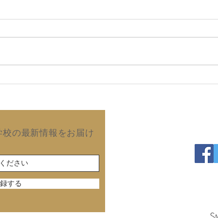
2026年8月6日 故郷の同窓
20
会で再会した友人から届いた
望は
手紙！ (拙著の読後感)
澄の
出版
Copyright©2019 Kurash
学校の最新情報をお届け
録する
St