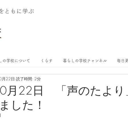
術をともに学ぶ
しの学校について
くらす
暮らしの学校チャンネル
毎日更
10月22日
読了時間: 2分
年10月22日 「声のたよ
ました！
日