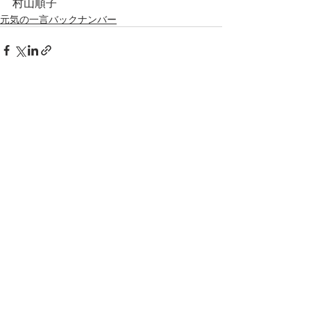
村山順子
元気の一言バックナンバー
最新記事
すべて表示