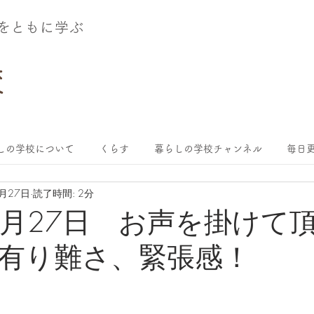
術をともに学ぶ
しの学校について
くらす
暮らしの学校チャンネル
毎日更
1月27日
読了時間: 2分
年1月27日 お声を掛けて
有り難さ、緊張感！