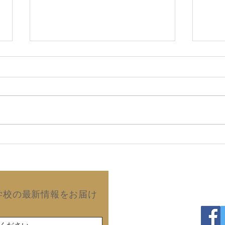
2026年8月6日 故郷の同窓
20
会で再会した友人から届いた
望は
手紙！ (拙著の読後感)
澄の
出版
Copyright©2019 Kurash
学校の最新情報をお届け