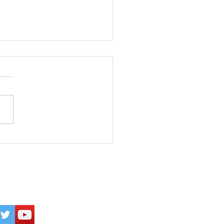
26年8月5日 『強烈な願
 必ず実現する』(田中真
パワー日めくり／ぱるす
)
inogakkou
All Rights Reserved.