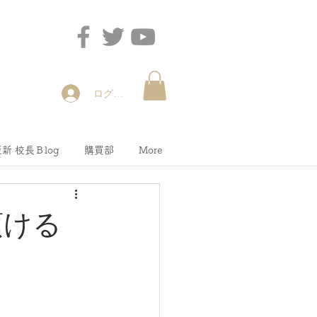
ログイン
新 校長Ｂlog
購買部
More
頂ける