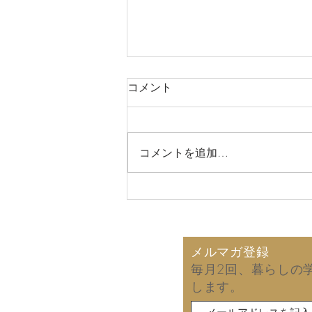
コメント
コメントを追加…
2026年8月7日 娘との一泊
旅行！
メルマガ登録
毎月2回、暮らしの
します。