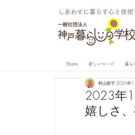
しあわせに暮らす​心と技
Home
新しいページ
暮ら
村山順子
2023年
2023
嬉しさ、