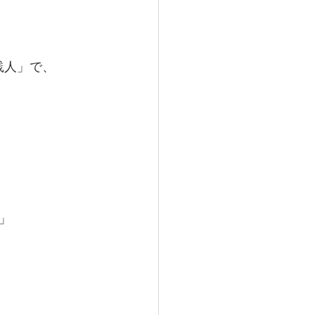
践人」で、
」