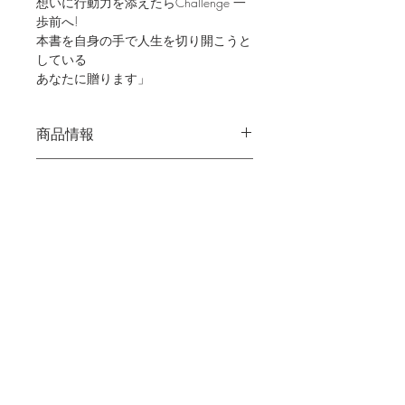
想いに行動力を添えたらChallenge 一
歩前へ!
本書を自身の手で人生を切り開こうと
している
あなたに贈ります」
商品情報
サイズ：
返品・返金について
単行本（ソフトカバー）: 224
ページ
返品・返金について：
出版社: アイエス出版 
商品の配送について
商品は全て新品ですが、汚れ、破れな
(2011/10/28)
ど何か問題があった場合は発送元まで
ISBN-10: 4905148103
配送地域：日本国内のみ
着払いでお送りください。すぐに代わ
ISBN-13: 978-4905148104
料金：370円（3冊までレターパック
りのものをお送りさせていただきま
発売日： 2011/10/28
でお送りします。）
す。読後の返品、返金はご了承くださ
梱包サイズ: 19.3 x 13.2 x 
所要時間：ご注文後、3日以内に発送
い。
1.9 cm
いたします。注文後1週間以内にはお
メルマガ登録
客様元へ届くように発送させていただ
毎月2回、暮らしの学校の最新情
きますが、天候状況等で日数がかかる
報をお届けします。
場合がございます。