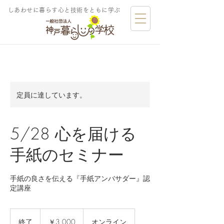
しあわせに暮らす​心と技術をともに学ぶ
定員に達しています。
5/28 心を届ける
手紙のセミナー
手紙の良さを伝える『手紙アンバサダー』認
定講座
3,000
円
終了
終
￥3,000
オンライン