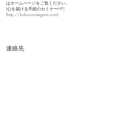
はホームページをご覧ください。
(心を届ける手紙のセミナーHP]
(http://kokoronotegami.com)
連絡先
riki@himawari-service.jp
日本、兵庫県神戸市中央区坂口通６−１−１７
メルマガ登録
毎月2回、暮らしの学校の最新情
報をお届けします。