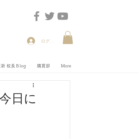
ログイン
新 校長Ｂlog
購買部
More
が今日に