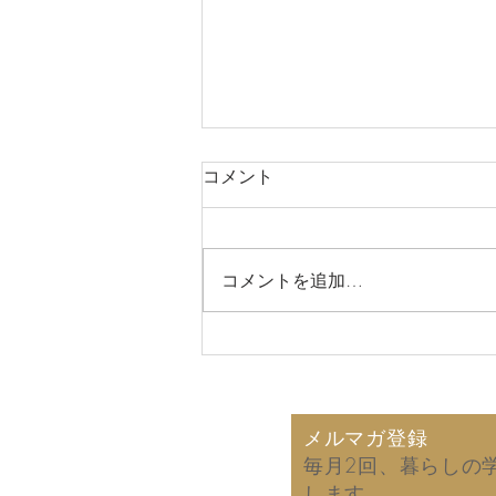
コメント
コメントを追加…
2026年8月6日 故郷の同窓
会で再会した友人から届いた
手紙！ (拙著の読後感)
メルマガ登録
毎月2回、暮らしの
します。