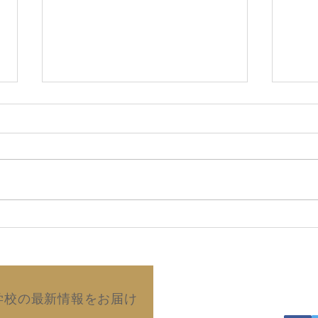
2026年8月5日 『強烈な願
20
望は 必ず実現する』(田中真
子)
澄のパワー日めくり／ぱるす
出版)
Copyright©2019 Kurash
学校の最新情報をお届け