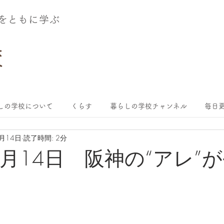
術をともに学ぶ
しの学校について
くらす
暮らしの学校チャンネル
毎日更
9月14日
読了時間: 2分
年9月14日 阪神の“アレ”