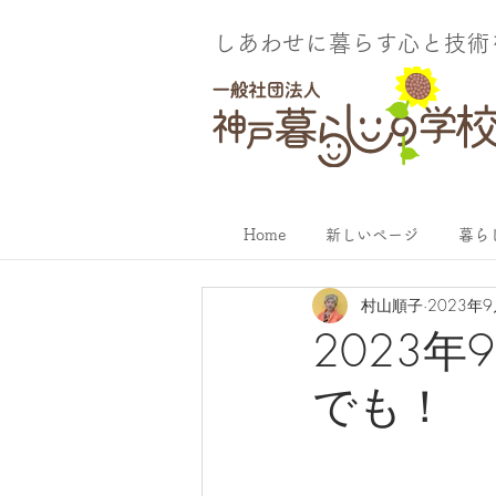
しあわせに暮らす​心と技
Home
新しいページ
暮ら
村山順子
2023年
2023
でも！