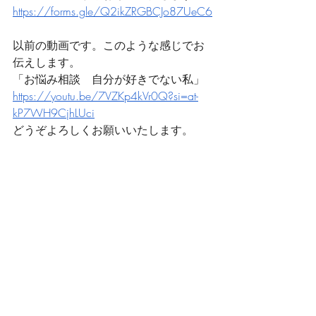
https://forms.gle/Q2ikZRGBCJo87UeC6
以前の動画です。このような感じでお
伝えします。
「お悩み相談　自分が好きでない私」
https://youtu.be/7VZKp4kVr0Q?si=at-
kP7WH9CjhLUci
どうぞよろしくお願いいたします。
元気の一言バックナンバー
最新記事
すべて表示